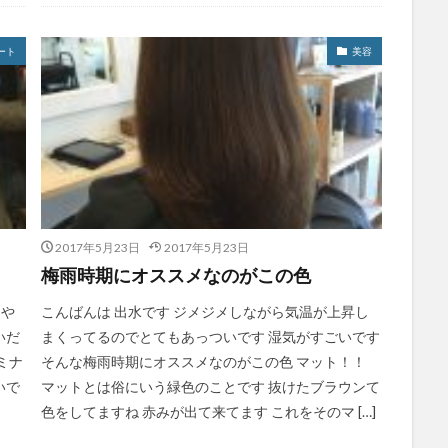
ート
美容
2017年5月23日
2017年5月23日
梅雨時期にオススメなのがこの色
うや
こんばんは 出水です ジメジメしながら気温が上昇し
いだ
まくってるのでとてもあっついです 湿気がすごいです
ミナ
そんな梅雨時期にオススメなのがこの色 マット！！
いで
マットとは俗にいう緑色のことです 抜けたブラウンて
色をしてますね 赤みが出て来てます これをそのマ […]