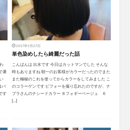
2017年5月27日
単色染めしたら綺麗だった話
わ
こんばんは 出水です 今日はカットマンでした そんな
で暑
時もありますね 朝一のお客様がカラーだったのでまた
い
また極秘のこれを使ってからカラーをしてみました こ
はバ
のコラーゲンです ビフォーを撮り忘れたのですが、ナ
です
プラさんのナシードカラー ８フォギーベージュ ６
[…]