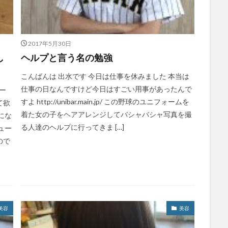
2017年5月30日
し
ヘルプと言う名の勉強
こんばんは 出水です 今日は仕事を休みました 本当は
仕事の日なんですけど今日はすごい用事があったんで
ー
すよ http://unibar.main.jp/ この野球のユニフォームを
て欲
着た女の子をヘアアレンジしてバシャバシャ写真を撮
にな
る人達のヘルプに行ってきま […]
ュー
ので
美容
美容