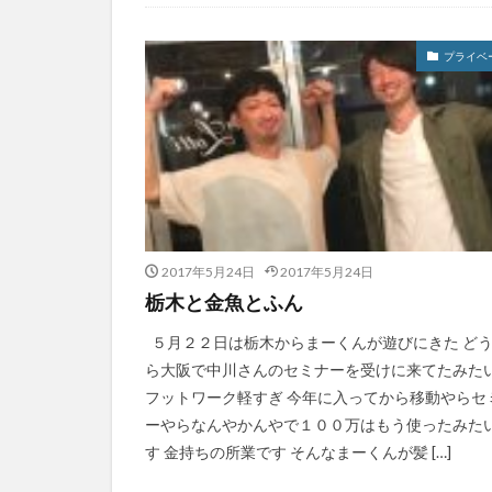
プライベ
2017年5月24日
2017年5月24日
栃木と金魚とふん
５月２２日は栃木からまーくんが遊びにきた ど
ら大阪で中川さんのセミナーを受けに来てたみた
フットワーク軽すぎ 今年に入ってから移動やらセ
ーやらなんやかんやで１００万はもう使ったみた
す 金持ちの所業です そんなまーくんが髪 […]