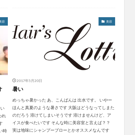
美容
美容
2017年5月20日
オ
暑い
めっちゃ暑かった あ、こんばんは 出水です。 いやー
ほんと真夏のような暑さです 大阪はどうなってしまた
てい
のだろう 溶けてしまいそうです 溶けませんけど、ア
われ
イスが食べたいです そんな時に美容室と言えば？？
す
実は地味にシャンプーブローとかオススメなんです
い時