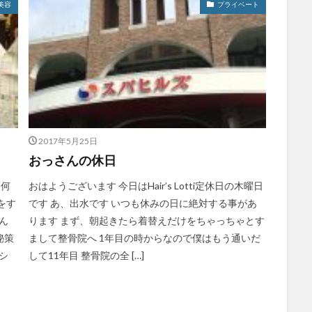
美容
プライベート
2017年5月25日
おっさんの休日
 何
おはようございます 今日はHair’s Lotti定休日の木曜日
をす
です あ、出水です いつも休みの日に絶対する事があ
ん
ります まず、朝起きたら着替えだけをちゃっちゃとす
秘策
まして整骨院へ 1年目の時からなので僕はもう通いだ
シ
して11年目 整骨院の全 […]