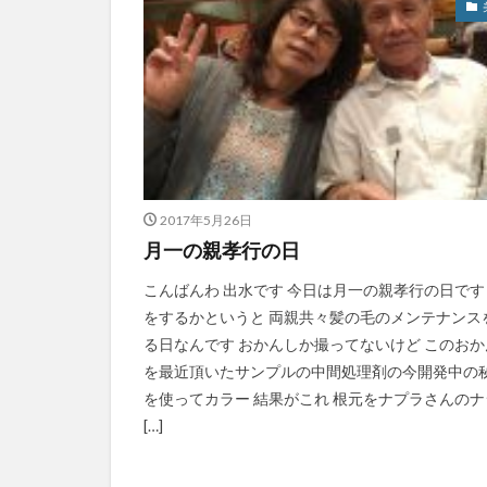
2017年5月26日
月一の親孝行の日
こんばんわ 出水です 今日は月一の親孝行の日です
をするかというと 両親共々髪の毛のメンテナンス
る日なんです おかんしか撮ってないけど このおか
を最近頂いたサンプルの中間処理剤の今開発中の
を使ってカラー 結果がこれ 根元をナプラさんのナ
[…]