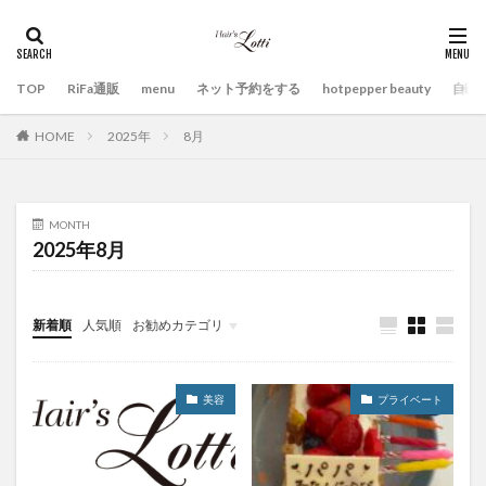
TOP
RiFa通販
menu
ネット予約をする
hotpepper beauty
自己
HOME
2025年
8月
MONTH
2025年8月
新着順
人気順
お勧めカテゴリ
未分類
美容
プライベート