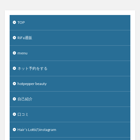
TOP
RiFa通販
menu
ネット予約をする
hotpepper beauty
自己紹介
口コミ
Hair’s Lottiのinstagram