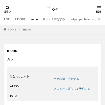
TOP
RiFa通販
menu
ネット予約をする
hotpepper beauty
自己
HOME
menu
menu
カット
似合わせカット
空席確認・予約する
¥4,950
メニューを追加して予約する
■SB込