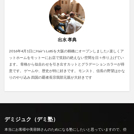
出水 孝典
2016年4月1日にHair's Lottiを大阪の鶴橋にオープンしました♪ 楽しくア
ットホームをモットーにお店で笑顔の絶えない空間を日々作り上げてい
ます。 骨格から似合わせを引き出すカットとグラデーションカラーが得
意です。 ゲームや、歴史が特に好きです。 モンスト、信長の野望はかな
りのやり込み 四国の覇者長宗我部元親が大好きです
デミジュク（デミ塾）
本当にお客様や美容師さんのためになる塾にしたいと思っていますので、些