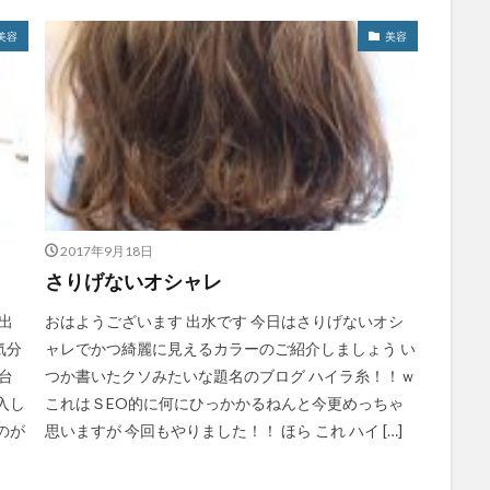
美容
美容
2017年9月18日
さりげないオシャレ
出
おはようございます 出水です 今日はさりげないオシ
気分
ャレでかつ綺麗に見えるカラーのご紹介しましょう い
台
つか書いたクソみたいな題名のブログ ハイラ糸！！ｗ
入し
これはＳEO的に何にひっかかるねんと今更めっちゃ
のが
思いますが 今回もやりました！！ ほら これ ハイ […]