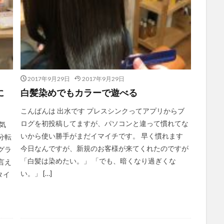
2017年9月29日
2017年9月29日
に
白髪染めでもカラーで遊べる
こんばんは 出水です プレスシンクってアプリからブ
ログを初投稿してますが、パソコンと違って慣れてな
気
いから使い勝手がまだイマイチです。 早く慣れます
分転
今日なんですが、新規のお客様が来てくれたのですが
グラ
「白髪は染めたい。」 「でも、暗くなり過ぎくな
言え
い。」 […]
タイ