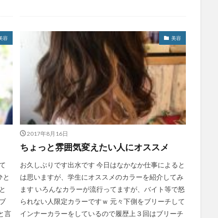
美容
美容
2017年8月16日
ちょっと雰囲気変えたい人にオススメ
て
お久しぶりです出水です 今日はなかなか仕事によると
ひと
は思いますが、学生にオススメのカラーを紹介してみ
と
ます いろんなカラーが流行ってますが、バイト等で怒
ブ
られない人限定カラーですｗ 元々下側をブリーチして
と言
インナーカラーをしているので履歴上３回はブリーチ