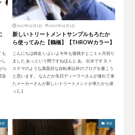
2017年12月1日
2017年12月1日
に
新しいトリートメントサンプルもろたか
ら使ってみた【鶴橋】【THROWカラー】
「も
こんにちは師走 いよいよ今年も後残すとこ１ヶ月切り
かし
ました あっという間ですねほんと あ、出水です 久々
がら
ステマのような真面目な自転車以外のブログを書こう
髪染
と思います。 なんだか先日ディーラーさんが連れて来
たメーカーさんが新しいトリートメントが来たから使
っ […]
美容
美容