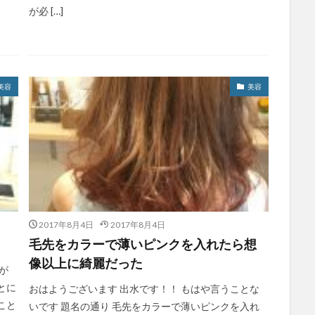
が必 […]
美容
美容
2017年8月4日
2017年8月4日
毛先をカラーで薄いピンクを入れたら想
像以上に綺麗だった
が
とに
おはようございます 出水です！！ もはや言うことな
こと
いです 題名の通り 毛先をカラーで薄いピンクを入れ