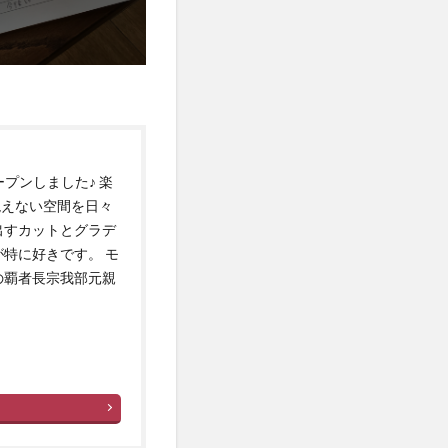
にオープンしました♪ 楽
絶えない空間を日々
出すカットとグラデ
特に好きです。 モ
の覇者長宗我部元親