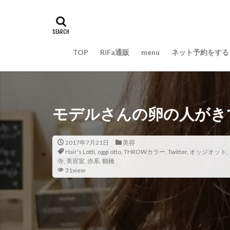
TOP
RiFa通販
menu
ネット予約をする
モデルさんの卵の人がき
2017年7月21日
美容
Hair's Lotti
,
oggi otto
,
THROWカラー
,
Twitter
,
オッジオット
,
寺
,
美容室
,
赤系
,
鶴橋
31view