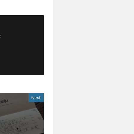
！
Next