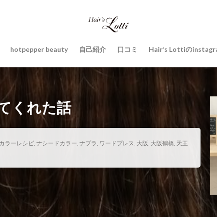
hotpepper beauty
自己紹介
口コミ
Hair’s Lottiのinstag
てくれた話
カラーレシピ
,
ナシードカラー
,
ナプラ
,
ワードプレス
,
大阪
,
大阪鶴橋
,
天王